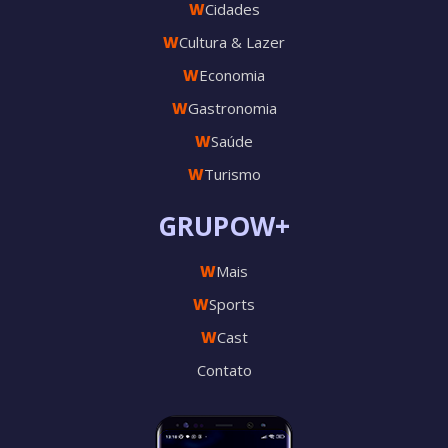
W
Cidades
W
Cultura & Lazer
W
Economia
W
Gastronomia
W
Saúde
W
Turismo
GRUPOW+
W
Mais
W
Sports
W
Cast
Contato