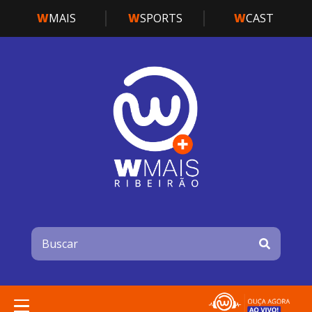
W
MAIS
W
SPORTS
W
CAST