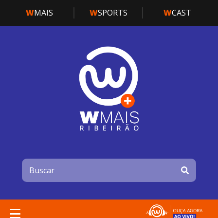
W
MAIS
W
SPORTS
W
CAST