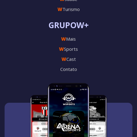
W
Turismo
GRUPOW+
W
Mais
W
Sports
W
Cast
Contato