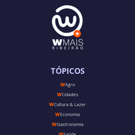
TÓPICOS
W
Agro
W
Cidades
W
Cultura & Lazer
W
Economia
W
Gastronomia
W
Saúde