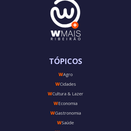
TÓPICOS
W
Agro
W
Cidades
W
Cultura & Lazer
W
Economia
W
Gastronomia
W
Saúde