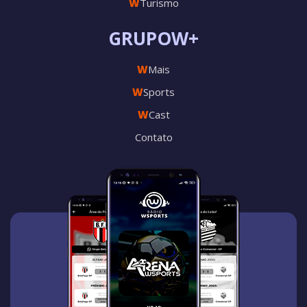
W
Turismo
GRUPOW+
W
Mais
W
Sports
W
Cast
Contato