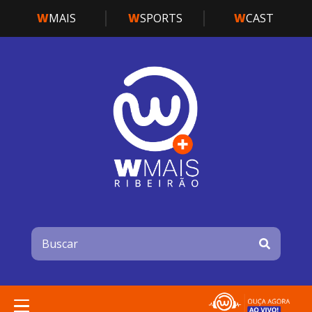
W
MAIS
W
SPORTS
W
CAST