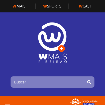
W
MAIS
W
SPORTS
W
CAST