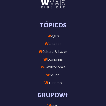
TÓPICOS
W
Agro
W
Cidades
W
Cultura & Lazer
W
Economia
W
Gastronomia
W
Saúde
W
Turismo
GRUPOW+
W
Mais