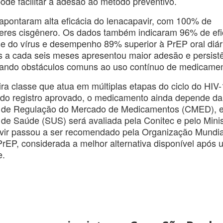
ode facilitar a adesão ao método preventivo.
 apontaram alta eficácia do lenacapavir, com 100% de
eres cisgênero. Os dados também indicaram 96% de efi
 do vírus e desempenho 89% superior à PrEP oral diár
s a cada seis meses apresentou maior adesão e persist
rando obstáculos comuns ao uso contínuo de medicamen
ira classe que atua em múltiplas etapas do ciclo do HIV-
r do registro aprovado, o medicamento ainda depende da
a de Regulação do Mercado de Medicamentos (CMED), 
de Saúde (SUS) será avaliada pela Conitec e pelo Minis
vir passou a ser recomendado pela Organização Mundia
EP, considerada a melhor alternativa disponível após
e.