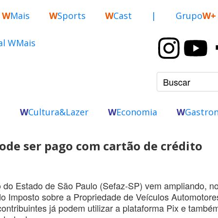
W
Mais
W
Sports
W
Cast
|
Grupo
W+
o
W
Cultura&Lazer
W
Economia
W
Gastro
ode ser pago com cartão de crédito
o do Estado de São Paulo (Sefaz-SP) vem ampliando, n
o Imposto sobre a Propriedade de Veículos Automotore
contribuintes já podem utilizar a plataforma Pix e també