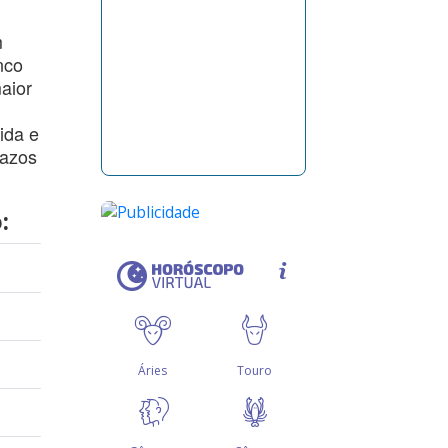
m
nco
aior
ida e
razos
: