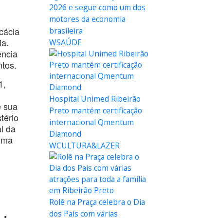
2026 e segue como um dos
motores da economia
cácia
brasileira
ia.
WSAÚDE
ência
tos.
1,
Hospital Unimed Ribeirão
e sua
Preto mantém certificação
tério
internacional Qmentum
l da
Diamond
 uma
WCULTURA&LAZER
Rolê na Praça celebra o Dia
dos Pais com várias