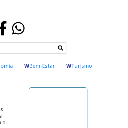
nomia
W
Bem-Estar
W
Turismo
os
s
m o