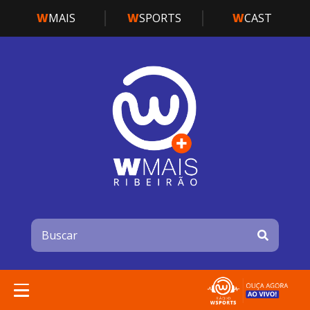
W
MAIS
W
SPORTS
W
CAST