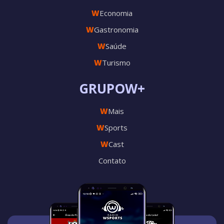
W
Economia
W
Gastronomia
W
Saúde
W
Turismo
GRUPOW+
W
Mais
W
Sports
W
Cast
Contato