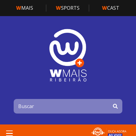
W
MAIS
W
SPORTS
W
CAST