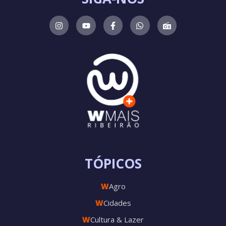
TÓPICOS
W
Agro
W
Cidades
W
Cultura & Lazer