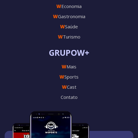
W
Economia
W
Gastronomia
W
Saúde
W
Turismo
GRUPOW+
W
Mais
W
Sports
W
Cast
Contato