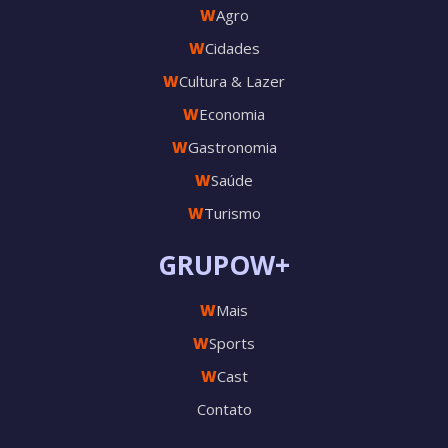
W
Agro
W
Cidades
W
Cultura & Lazer
W
Economia
W
Gastronomia
W
Saúde
W
Turismo
GRUPOW+
W
Mais
W
Sports
W
Cast
Contato