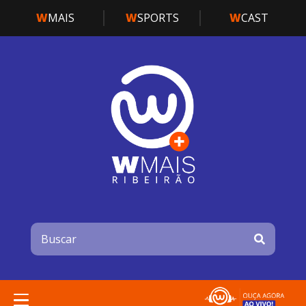
W
MAIS
W
SPORTS
W
CAST