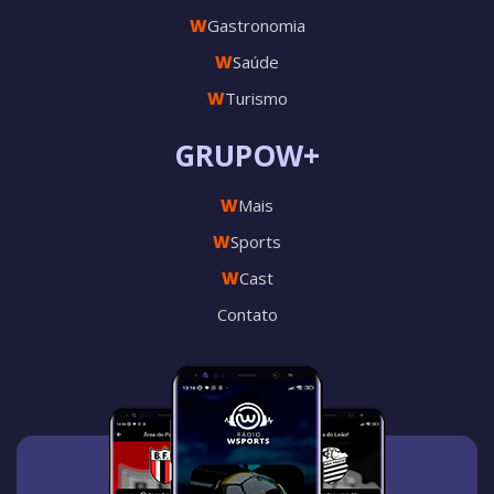
W
Gastronomia
W
Saúde
W
Turismo
GRUPOW+
W
Mais
W
Sports
W
Cast
Contato