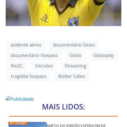
acidente aéreo
documentário Globo
documentário Voepass
Globo
Globoplay
Rio2C.
Sócrates
Streaming
tragédia Voepass
Walter Salles
MAIS LIDOS:
WTURISMO
CAMPOS DO JORDÃO ESPERA FIM DE