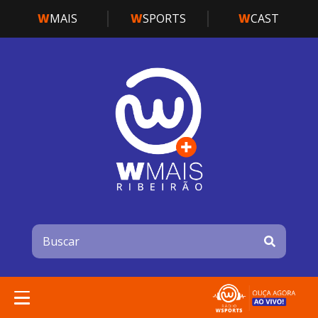
W
MAIS
W
SPORTS
W
CAST