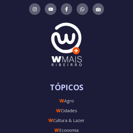
TÓPICOS
W
Agro
W
Cidades
W
Cultura & Lazer
W
Economia