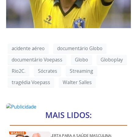
acidente aéreo
documentário Globo
documentário Voepass
Globo
Globoplay
Rio2C.
Sócrates
Streaming
tragédia Voepass
Walter Salles
MAIS LIDOS:
WSAÚDE
ALERTA PARA A SAÚDE MASCULINA: