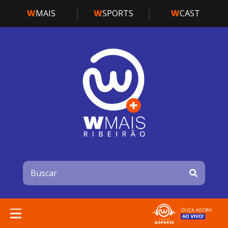
W
MAIS
W
SPORTS
W
CAST