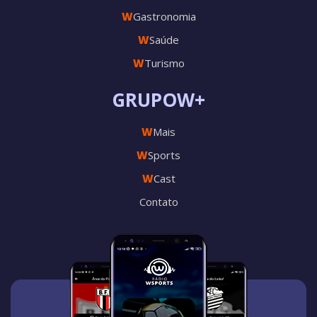
W
Gastronomia
W
Saúde
W
Turismo
GRUPOW+
W
Mais
W
Sports
W
Cast
Contato