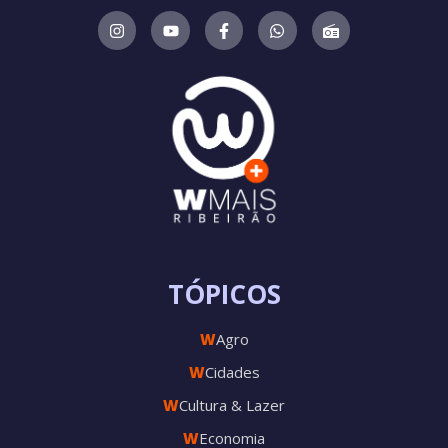
TÓPICOS
W
Agro
W
Cidades
W
Cultura & Lazer
W
Economia