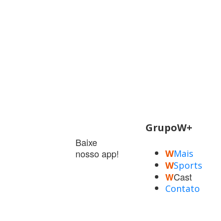
GrupoW+
Baixe
nosso app!
W
Mais
W
Sports
Cast
W
Contato