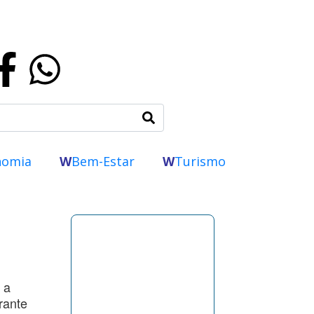
nomia
W
Bem-Estar
W
Turismo
 a
rante