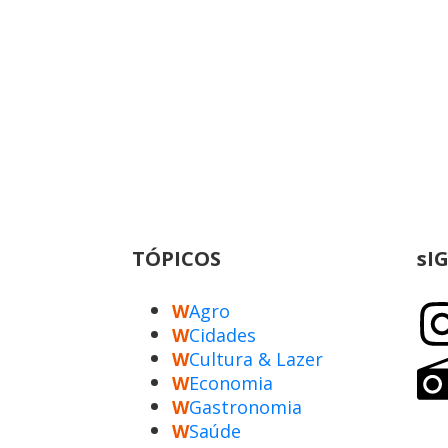
TÓPICOS
sI
W
Agro
W
Cidades
W
Cultura & Lazer
W
Economia
W
Gastronomia
W
Saúde