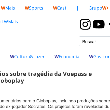
W
Mais
W
Sports
W
Cast
|
Grupo
W+
o
W
Cultura&Lazer
W
Economia
W
Gastro
os sobre tragédia da Voepass e
Globoplay
mentários para o Globoplay, incluindo produções sobre
 do ex-jogador Sócrates. Os projetos foram revelados du