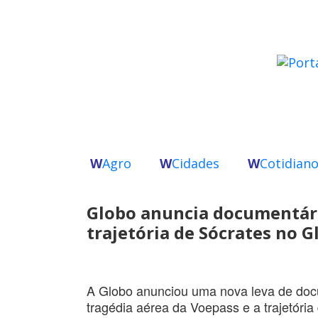
W
Agro
W
Cidades
W
Cotidian
Globo anuncia documentári
trajetória de Sócrates no 
A Globo anunciou uma nova leva de docu
tragédia aérea da Voepass e a trajetória