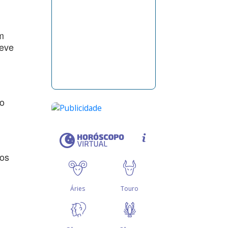
m
deve
so
vos