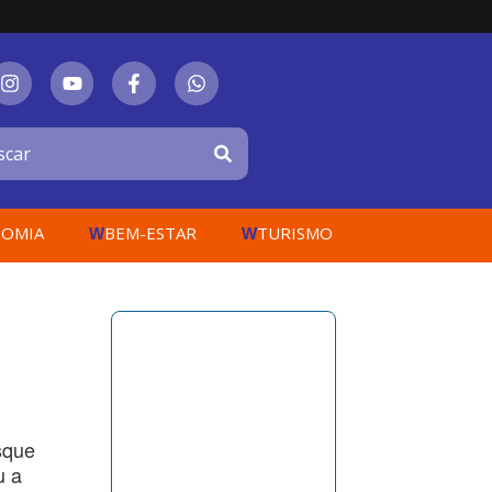
OMIA
BEM-ESTAR
TURISMO
W
W
sque
u a