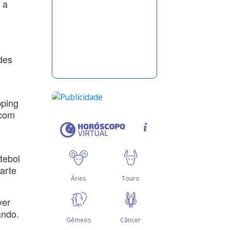
 a
des
pping
 com
tebol
arte
ver
ando.