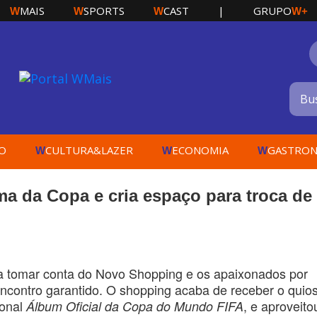
MAIS
SPORTS
CAST
|
GRUPO
W
W
W
W+
O
CULTURA&LAZER
ECONOMIA
GASTRON
W
W
W
a da Copa e cria espaço para troca de
 tomar conta do Novo Shopping e os apaixonados por
 encontro garantido. O shopping acaba de receber o quio
ional
, e aproveito
Álbum Oficial da Copa do Mundo FIFA