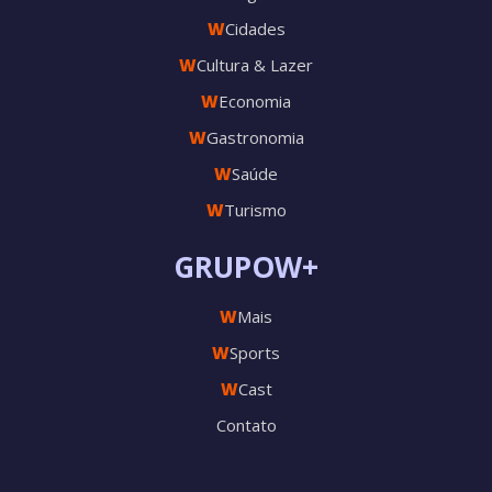
W
Cidades
W
Cultura & Lazer
W
Economia
W
Gastronomia
W
Saúde
W
Turismo
GRUPOW+
W
Mais
W
Sports
W
Cast
Contato