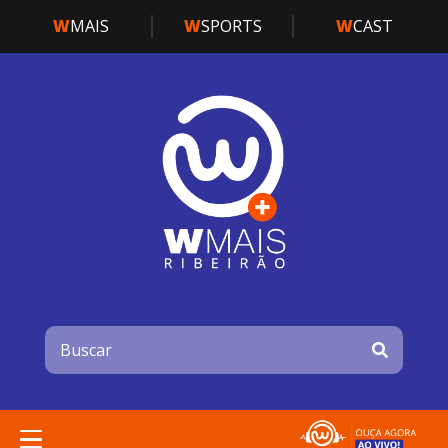
W
MAIS
W
SPORTS
W
CAST