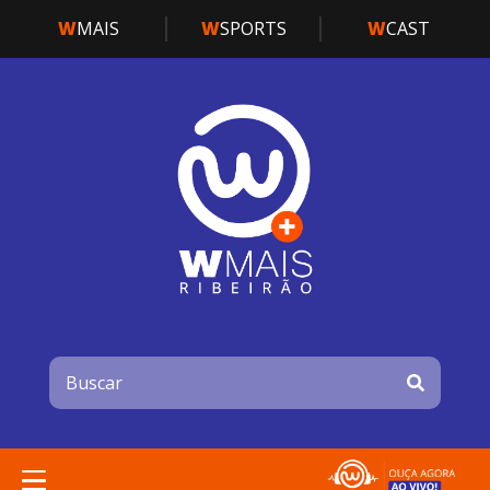
W
MAIS
W
SPORTS
W
CAST