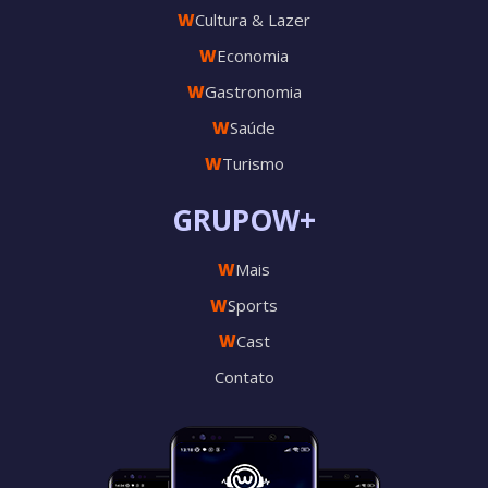
W
Cultura & Lazer
W
Economia
W
Gastronomia
W
Saúde
W
Turismo
GRUPOW+
W
Mais
W
Sports
W
Cast
Contato