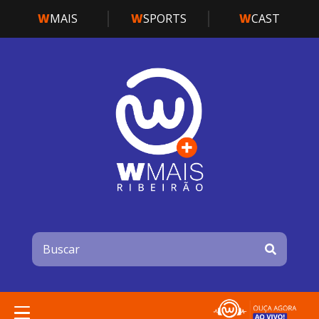
W
MAIS
W
SPORTS
W
CAST