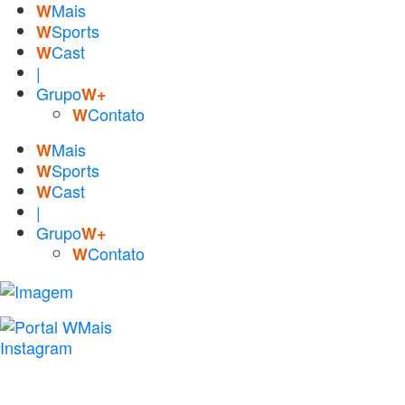
Mais
W
Sports
W
Cast
W
|
Grupo
W+
Contato
W
Mais
W
Sports
W
Cast
W
|
Grupo
W+
Contato
W
Instagram