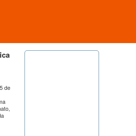
ica
15 de
uma
nato,
da