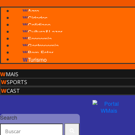
Agro
W
Cidades
W
Cotidiano
W
Cultura&Lazer
W
Economia
W
Gastronomia
W
Bem-Estar
W
Turismo
W
W
MAIS
W
SPORTS
W
CAST
Search