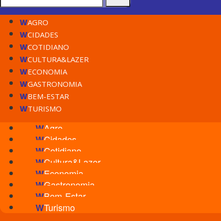
W
AGRO
W
CIDADES
W
COTIDIANO
W
CULTURA&LAZER
W
ECONOMIA
W
GASTRONOMIA
W
BEM-ESTAR
W
TURISMO
Agro
W
Cidades
W
Cotidiano
W
Cultura&Lazer
W
Economia
W
Gastronomia
W
Bem-Estar
W
Turismo
W