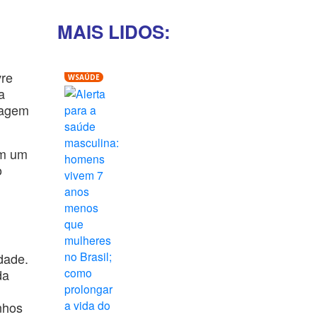
MAIS LIDOS:
vre
WSAÚDE
a
viagem
em um
o
dade.
da
nhos