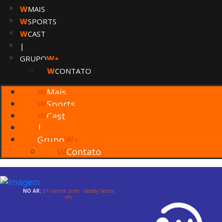
W
MAIS
W
SPORTS
W
CAST
|
GRUPO
W+
W
CONTATO
W
Mais
W
Sports
W
Cast
|
Grupo
W+
W
Contato
NO AR:
01 control zone - bloody bounc
ers