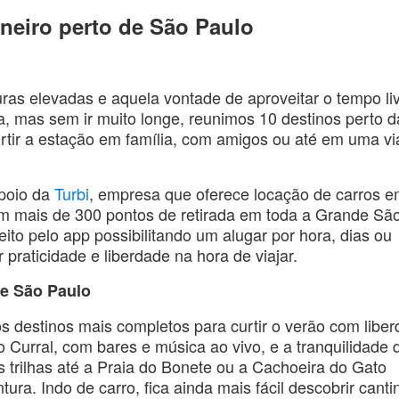
aneiro perto de São Paulo
uras elevadas e aquela vontade de aproveitar o tempo li
ina, mas sem ir muito longe, reunimos 10 destinos perto d
curtir a estação em família, com amigos ou até em uma 
poio da
Turbi
, empresa que oferece locação de carros 
om mais de 300 pontos de retirada em toda a Grande Sã
ito pelo app possibilitando um alugar por hora, dias ou
praticidade e liberdade na hora de viajar.
 de São Paulo
s destinos mais completos para curtir o verão com liber
o Curral, com bares e música ao vivo, e a tranquilidade 
s trilhas até a Praia do Bonete ou a Cachoeira do Gato
a. Indo de carro, fica ainda mais fácil descobrir canti