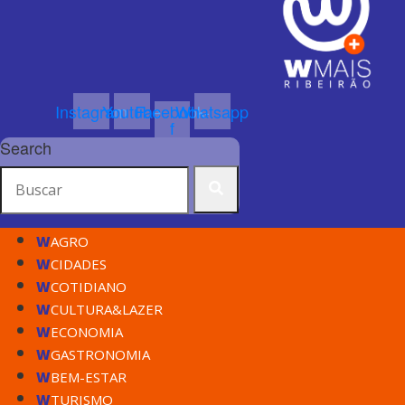
Instagram
Youtube
Facebook-
Whatsapp
f
Search
W
AGRO
W
CIDADES
W
COTIDIANO
W
CULTURA&LAZER
W
ECONOMIA
W
GASTRONOMIA
W
BEM-ESTAR
W
TURISMO