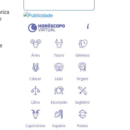
riza
o
e