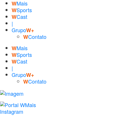
Mais
W
Sports
W
Cast
W
|
Grupo
W+
Contato
W
Mais
W
Sports
W
Cast
W
|
Grupo
W+
Contato
W
Instagram