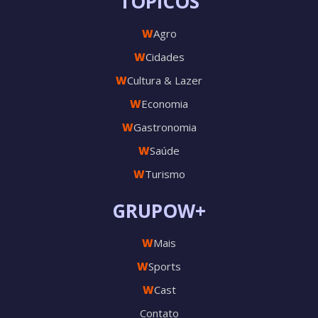
TÓPICOS
W
Agro
W
Cidades
W
Cultura & Lazer
W
Economia
W
Gastronomia
W
Saúde
W
Turismo
GRUPOW+
W
Mais
W
Sports
W
Cast
Contato