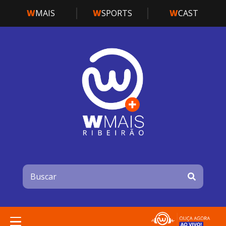
W
MAIS
W
SPORTS
W
CAST