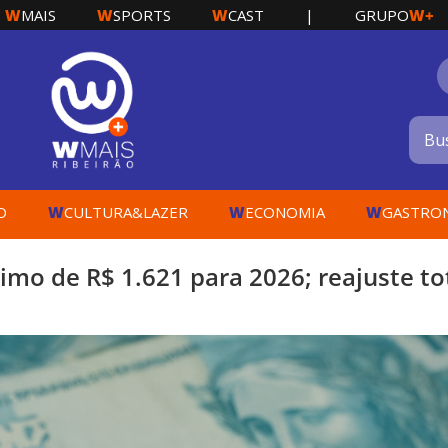
W
W
W
W+
MAIS
SPORTS
CAST
|
GRUPO
W
W
W
O
CULTURA&LAZER
ECONOMIA
GASTRO
imo de R$ 1.621 para 2026; reajuste to