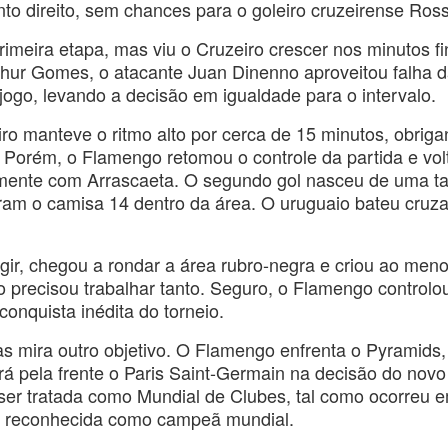
to direito, sem chances para o goleiro cruzeirense Ross
meira etapa, mas viu o Cruzeiro crescer nos minutos fi
hur Gomes, o atacante Juan Dinenno aproveitou falha 
jogo, levando a decisão em igualdade para o intervalo.
ro manteve o ritmo alto por cerca de 15 minutos, obriga
. Porém, o Flamengo retomou o controle da partida e vol
amente com Arrascaeta. O segundo gol nasceu de uma t
iram o camisa 14 dentro da área. O uruguaio bateu cruz
agir, chegou a rondar a área rubro-negra e criou ao men
precisou trabalhar tanto. Seguro, o Flamengo controlo
conquista inédita do torneio.
 mira outro objetivo. O Flamengo enfrenta o Pyramids,
rá pela frente o Paris Saint-Germain na decisão do novo
a ser tratada como Mundial de Clubes, tal como ocorreu 
i reconhecida como campeã mundial.