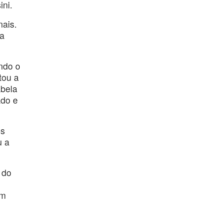
ini.
nais.
da
ndo o
tou a
abela
ado e
os
u a
 do
em