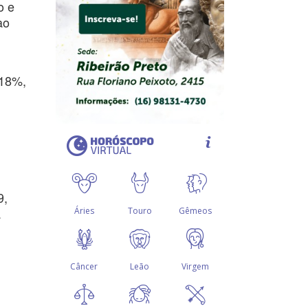
o e
ao
,18%,
9,
a