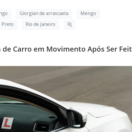
ngo
Giorgian de arrascaeta
Mengo
o Preto
Rio de Janeiro
Rj
la de Carro em Movimento Após Ser Fei