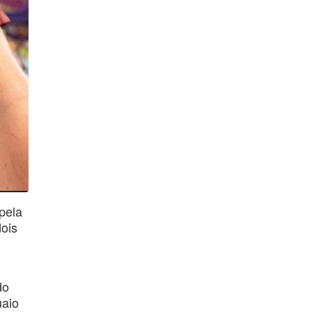
pela
ois
do
uaio