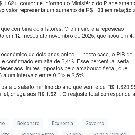
$ 1.621, conforme informou o Ministério do Planejament
ovo valor representa um aumento de R$ 103 em relação 
 que combina dois fatores. O primeiro é a reposição
ado em 12 meses até novembro de 2025, que ficou em 4
econômico de dois anos antes — neste caso, o PIB de
4 e confirmado em alta de 3,4%. Esse percentual seria
ecer aos limites impostos pelo arcabouço fiscal, que
o) a um intervalo entre 0,6% e 2,5%.
 para o salário mínimo do ano que vem é de R$ 1.620,9
lei, chega aos R$ 1.621. O reajuste total corresponde 
rio
Bolsonaro
Economia
Governo
Preto
Ribeirão Preto
Salário
Salário Mínimo