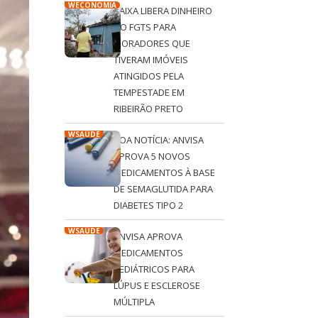
WECONOMIA
CAIXA LIBERA DINHEIRO
DO FGTS PARA
MORADORES QUE
TIVERAM IMÓVEIS
ATINGIDOS PELA
TEMPESTADE EM
RIBEIRÃO PRETO
WSAÚDE
BOA NOTÍCIA: ANVISA
APROVA 5 NOVOS
MEDICAMENTOS À BASE
DE SEMAGLUTIDA PARA
DIABETES TIPO 2
WSAÚDE
ANVISA APROVA
MEDICAMENTOS
PEDIÁTRICOS PARA
LÚPUS E ESCLEROSE
MÚLTIPLA