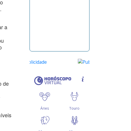
ão
.
ar a
ou
o
o de
e
íveis