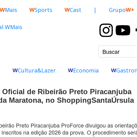
Mais
Sports
Cast
|
Grupo
W
W
W
W+
o
Cultura&Lazer
Economia
Gastro
W
W
W
 Oficial de Ribeirão Preto Piracanjuba
da Maratona, no ShoppingSantaÚrsula
beirão Preto Piracanjuba ProForce divulgou as orientaç
tas inscritos na edição 2026 da prova. O procedimento ser