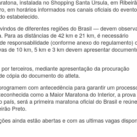
ratona, instalada no Shopping Santa Úrsula, em Ribeir
ro, em horários informados nos canais oficiais do evento
odo estabelecido.
 vindos de diferentes regiões do Brasil — devem observ
a. Para as distâncias de 42 km e 21 km, é necessário
de responsabilidade (conforme anexo do regulamento) 
rovas de 10 km, 5 km e 3 km devem apresentar document
s por terceiros, mediante apresentação da procuração
e cópia do documento do atleta.
e programem com antecedência para garantir um process
Reconhecida como a Maior Maratona do Interior, a prova
o país, será a primeira maratona oficial do Brasil e reún
irão Preto.
ições ainda estão abertas e com as ultimas vagas dispon