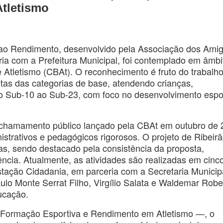
Atletismo
 ao Rendimento, desenvolvido pela Associação dos Ami
ria com a Prefeitura Municipal, foi contemplado em âmbi
e Atletismo (CBAt). O reconhecimento é fruto do trabalh
etas das categorias de base, atendendo crianças,
do Sub-10 ao Sub-23, com foco no desenvolvimento espo
e chamamento público lançado pela CBAt em outubro de 
nistrativos e pedagógicos rigorosos. O projeto de Ribeir
as, sendo destacado pela consistência da proposta,
cia. Atualmente, as atividades são realizadas em cinc
tação Cidadania, em parceria com a Secretaria Municip
o Monte Serrat Filho, Virgílio Salata e Waldemar Robe
ucação.
, Formação Esportiva e Rendimento em Atletismo —, o