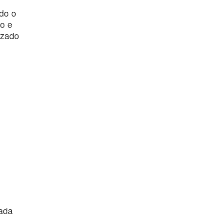
ndo o
to e
izado
cada