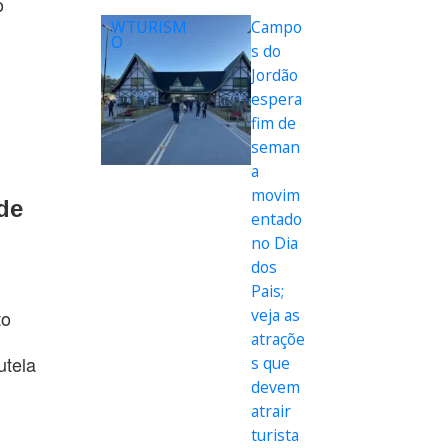
o
WTURISM
Campo
O
s do
Jordão
espera
fim de
seman
a
movim
de
entado
no Dia
dos
Pais;
veja as
to
atraçõe
utela
s que
devem
atrair
turista