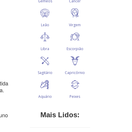
tida
a.
Mais Lidos:
Tuno