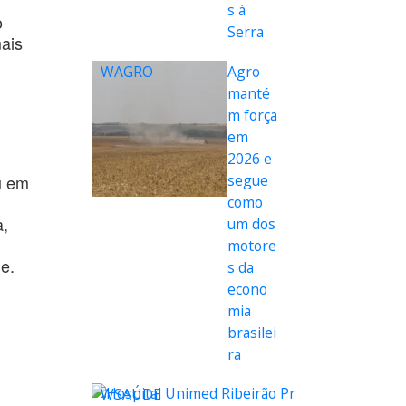
s à
o
Serra
mais
WAGRO
Agro
manté
m força
em
2026 e
segue
u em
como
a,
um dos
motore
e.
s da
econo
mia
brasilei
ra
WSAÚDE