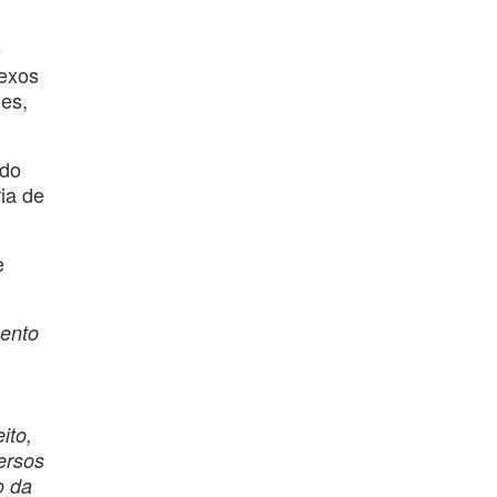
e
lexos
hes,
ado
ria de
e
mento
ito,
versos
o da