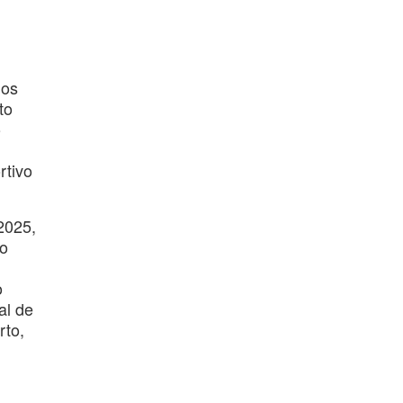
gos
to
o
rtivo
2025,
ão
o
al de
rto,