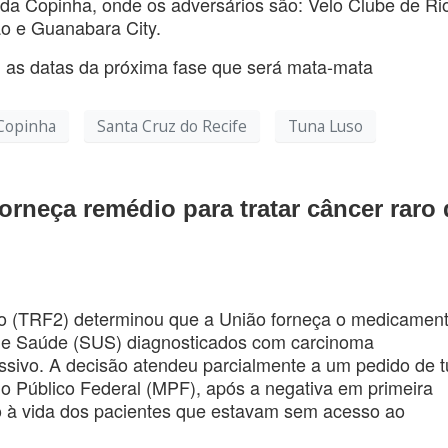
 da Copinha, onde os adversários são: Velo Clube de Ri
o e Guanabara City.
u as datas da próxima fase que será mata-mata
Copinha
Santa Cruz do Recife
Tuna Luso
orneça remédio para tratar câncer raro 
ão (TRF2) determinou que a União forneça o medicamen
 de Saúde (SUS) diagnosticados com carcinoma
essivo. A decisão atendeu parcialmente a um pedido de t
ério Público Federal (MPF), após a negativa em primeira
to à vida dos pacientes que estavam sem acesso ao