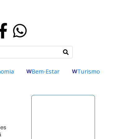
nomia
Bem-Estar
Turismo
W
W
ões
á