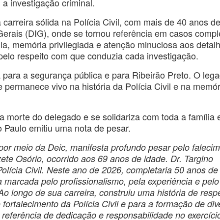
a investigação criminal.
 carreira sólida na Polícia Civil, com mais de 40 anos d
Gerais (DIG), onde se tornou referência em casos comp
ila, memória privilegiada e atenção minuciosa aos detal
 pelo respeito com que conduzia cada investigação.
para a segurança pública e para Ribeirão Preto. O leg
de permanece vivo na história da Polícia Civil e na memó
 morte do delegado e se solidariza com toda a família 
o Paulo emitiu uma nota de pesar.
 por meio da Deic, manifesta profundo pesar pelo faleci
ete Osório, ocorrido aos 69 anos de idade. Dr. Targino
olícia Civil. Neste ano de 2026, completaria 50 anos de
ria marcada pelo profissionalismo, pela experiência e pelo
 longo de sua carreira, construiu uma história de respe
o fortalecimento da Polícia Civil e para a formação de di
referência de dedicação e responsabilidade no exercíci