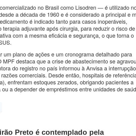
omercializado no Brasil como Lisodren — é utilizado n
desde a década de 1960 e é considerado a principal e 
medicamento é indicado tanto para casos inoperáveis,
terapia adjuvante após cirurgia, para reduzir o risco de
nativa com a mesma eficácia e segurança, o que torna o
 SUS.
ar um plano de ações e um cronograma detalhado para
 O MPF destaca que a crise de abastecimento se agravo
ra do registro no país informou à Anvisa a interrupção
r razões comerciais. Desde então, hospitais de referênci
ca), enfrentam estoques zerados, obrigando pacientes a
a ou a depender de empréstimos entre unidades de saúd
eirão Preto é contemplado pela