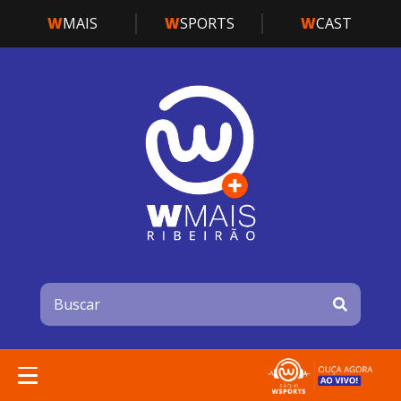
W
MAIS
W
SPORTS
W
CAST