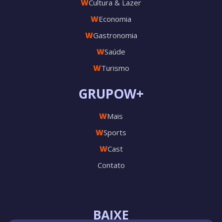
W
Cultura & Lazer
W
Economia
W
Gastronomia
W
Saúde
W
Turismo
GRUPOW+
W
Mais
W
Sports
W
Cast
Contato
BAIXE