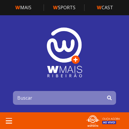
W
MAIS
W
SPORTS
W
CAST