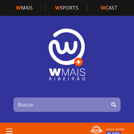
W
MAIS
W
SPORTS
W
CAST