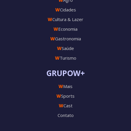
W
Agro
W
Cidades
W
Cultura & Lazer
W
Economia
W
Gastronomia
W
Saúde
W
Turismo
GRUPOW+
W
Mais
W
Sports
W
Cast
Contato