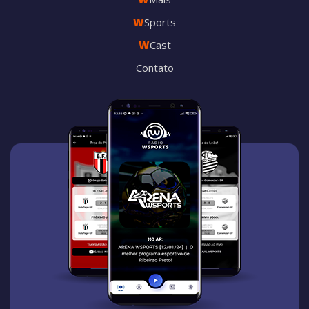
W
Sports
W
Cast
Contato