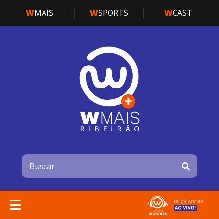
W
MAIS
W
SPORTS
W
CAST