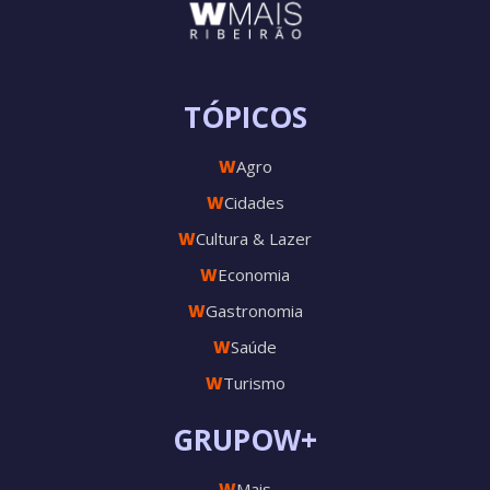
TÓPICOS
W
Agro
W
Cidades
W
Cultura & Lazer
W
Economia
W
Gastronomia
W
Saúde
W
Turismo
GRUPOW+
W
Mais