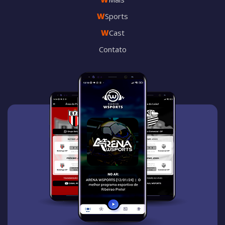
W
Sports
W
Cast
Contato