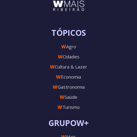
TÓPICOS
W
Agro
W
Cidades
W
Cultura & Lazer
W
Economia
W
Gastronomia
W
Saúde
W
Turismo
GRUPOW+
W
Mais