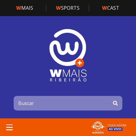
W
MAIS
W
SPORTS
W
CAST