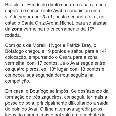
Brasileiro. Em duelo direto contra o rebaixamento,
superou o concorrente Avaí
e conquistou uma
vitória segura por
, nesta segunda-feira, no
3 a 1
estádio Santa Cruz/Arena Nicnet, para se afastar
da
vermelha
no encerramento da 16ª
zona
rodada.
Com gols de Morelli, Hygor e Patrick Brey, o
Botafogo chegou a 19 pontos e saltou para a 14ª
colocação, empurrando o Ceará para a zona
vermelha, com 17 pontos. Já o Avaí segue entre
os quatro piores, em 18º lugar, com 13 pontos e
conheceu sua segunda derrota seguida na
competição.
Em casa, o Botafogo se impôs. Se desfazendo da
formação de três zagueiros, conseguiu ter mais a
posse de bola, principalmente dificultando a saída
de bola do Avaí. O time alternava agredir pelos
lados do campo, mas o gol saiu em um chute da