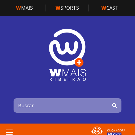
W
MAIS
W
SPORTS
W
CAST