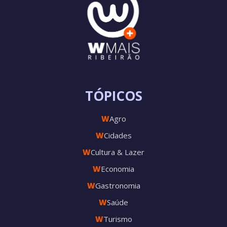
TÓPICOS
W
Agro
W
Cidades
W
Cultura & Lazer
W
Economia
W
Gastronomia
W
Saúde
W
Turismo