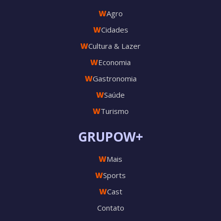
W
Agro
W
Cidades
W
Cultura & Lazer
W
Economia
W
Gastronomia
W
Saúde
W
Turismo
GRUPOW+
W
Mais
W
Sports
W
Cast
Contato