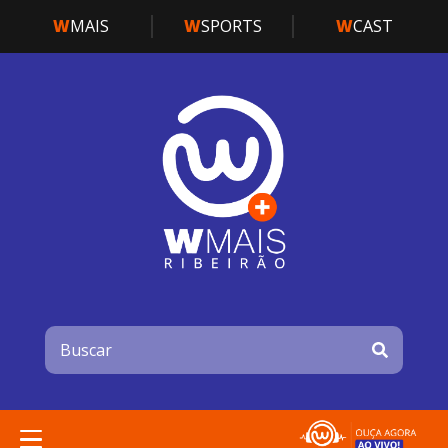
W
MAIS
W
SPORTS
W
CAST