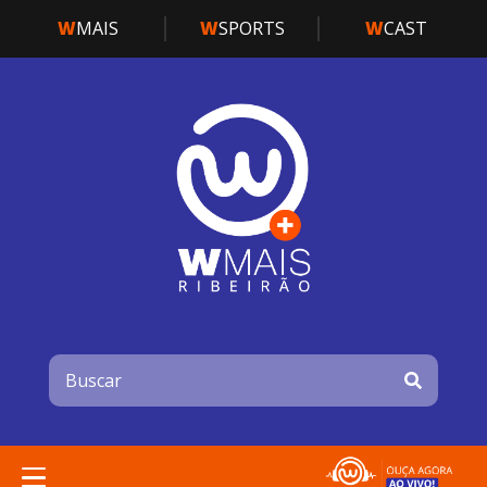
W
MAIS
W
SPORTS
W
CAST