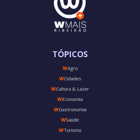
TÓPICOS
W
Agro
W
Cidades
W
Cultura & Lazer
W
Economia
W
Gastronomia
W
Saúde
W
Turismo