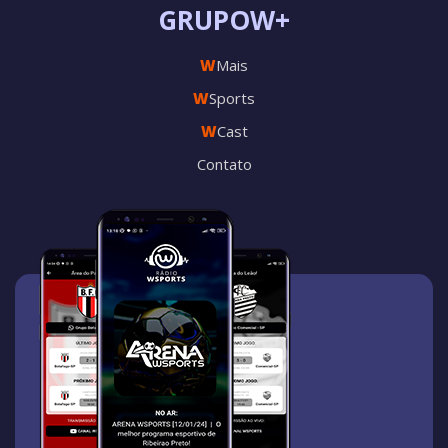
GRUPOW+
W
Mais
W
Sports
W
Cast
Contato