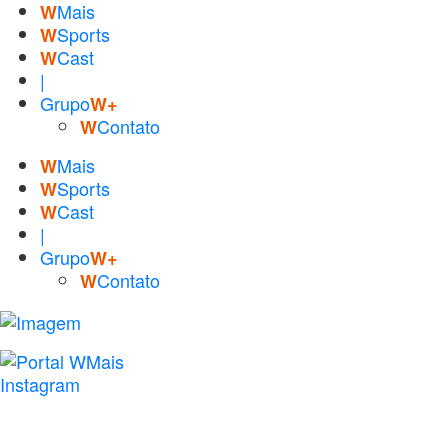
Mais
W
Sports
W
Cast
W
|
Grupo
W+
Contato
W
Mais
W
Sports
W
Cast
W
|
Grupo
W+
Contato
W
Instagram