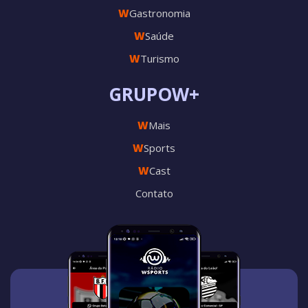
W
Gastronomia
W
Saúde
W
Turismo
GRUPOW+
W
Mais
W
Sports
W
Cast
Contato