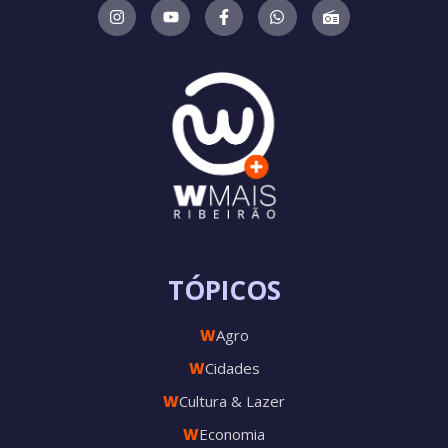
TÓPICOS
W
Agro
W
Cidades
W
Cultura & Lazer
W
Economia