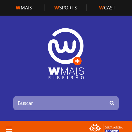
W
MAIS
W
SPORTS
W
CAST