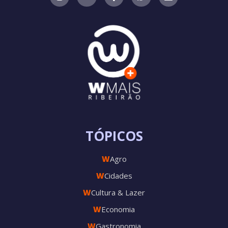
TÓPICOS
W
Agro
W
Cidades
W
Cultura & Lazer
W
Economia
W
Gastronomia