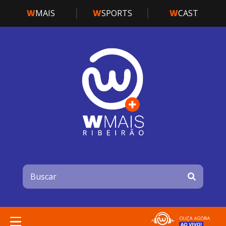
W
MAIS
W
SPORTS
W
CAST