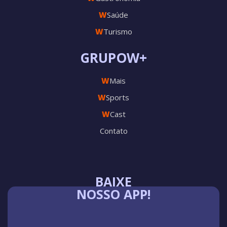
W
Saúde
W
Turismo
GRUPOW+
W
Mais
W
Sports
W
Cast
Contato
BAIXE
NOSSO APP!