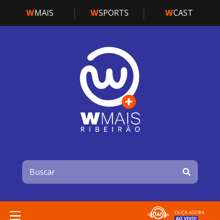
W
MAIS
W
SPORTS
W
CAST