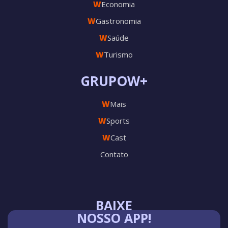
W
Economia
W
Gastronomia
W
Saúde
W
Turismo
GRUPOW+
W
Mais
W
Sports
W
Cast
Contato
BAIXE
NOSSO APP!