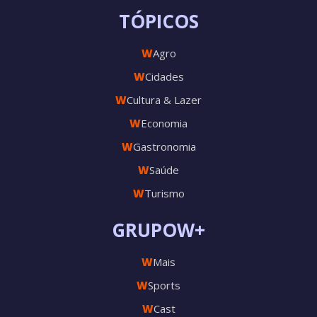
TÓPICOS
W
Agro
W
Cidades
W
Cultura & Lazer
W
Economia
W
Gastronomia
W
Saúde
W
Turismo
GRUPOW+
W
Mais
W
Sports
W
Cast