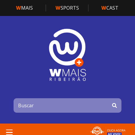
W
MAIS
W
SPORTS
W
CAST