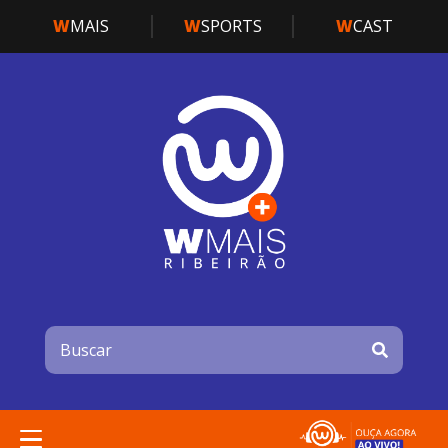
W
MAIS
W
SPORTS
W
CAST