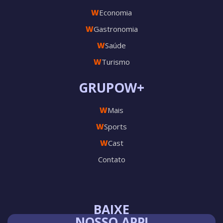
W
Economia
W
Gastronomia
W
Saúde
W
Turismo
GRUPOW+
W
Mais
W
Sports
W
Cast
Contato
BAIXE
NOSSO APP!