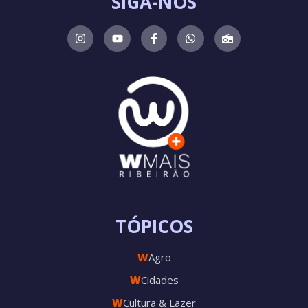
SIGA-NOS
TÓPICOS
W
Agro
W
Cidades
W
Cultura & Lazer