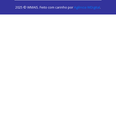
2025 © WMAIS. Feito com carinho por
Agência WDigital
.