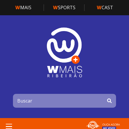
W
MAIS
W
SPORTS
W
CAST