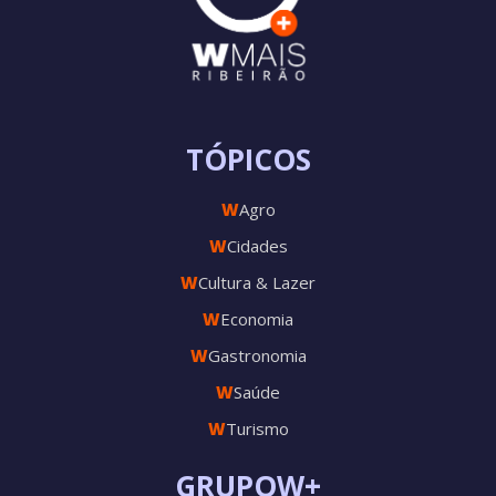
TÓPICOS
W
Agro
W
Cidades
W
Cultura & Lazer
W
Economia
W
Gastronomia
W
Saúde
W
Turismo
GRUPOW+