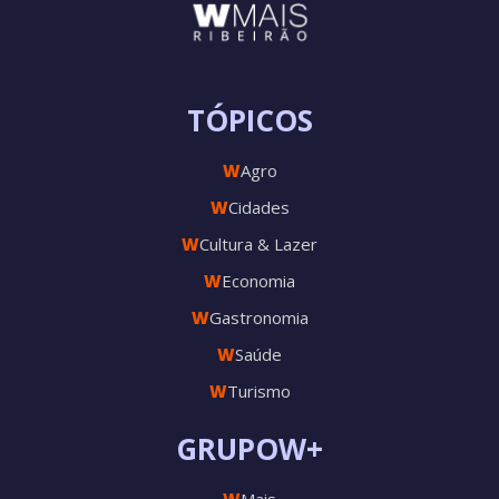
TÓPICOS
W
Agro
W
Cidades
W
Cultura & Lazer
W
Economia
W
Gastronomia
W
Saúde
W
Turismo
GRUPOW+