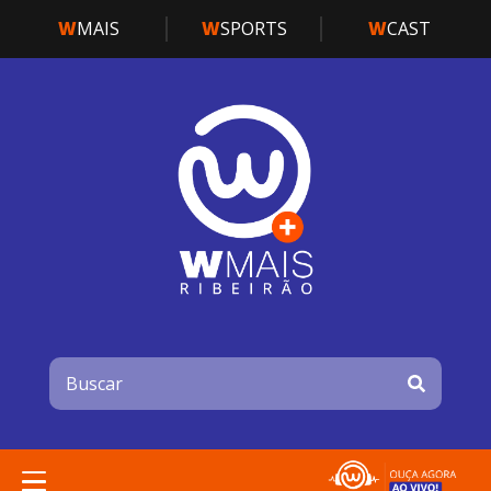
W
MAIS
W
SPORTS
W
CAST