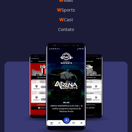
W
Mais
W
Sports
W
Cast
Contato