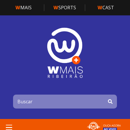
W
MAIS
W
SPORTS
W
CAST