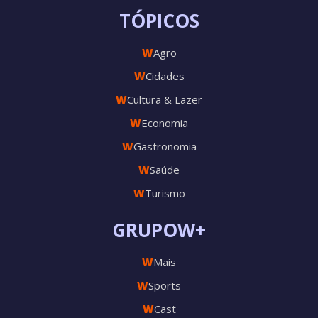
TÓPICOS
W
Agro
W
Cidades
W
Cultura & Lazer
W
Economia
W
Gastronomia
W
Saúde
W
Turismo
GRUPOW+
W
Mais
W
Sports
W
Cast