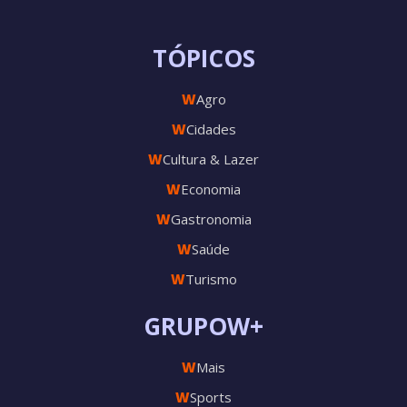
TÓPICOS
W
Agro
W
Cidades
W
Cultura & Lazer
W
Economia
W
Gastronomia
W
Saúde
W
Turismo
GRUPOW+
W
Mais
W
Sports