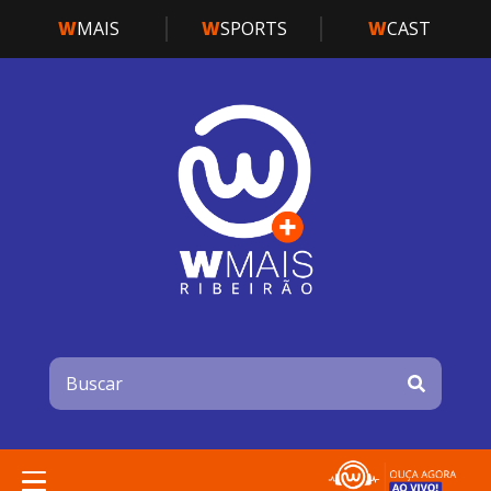
W
MAIS
W
SPORTS
W
CAST