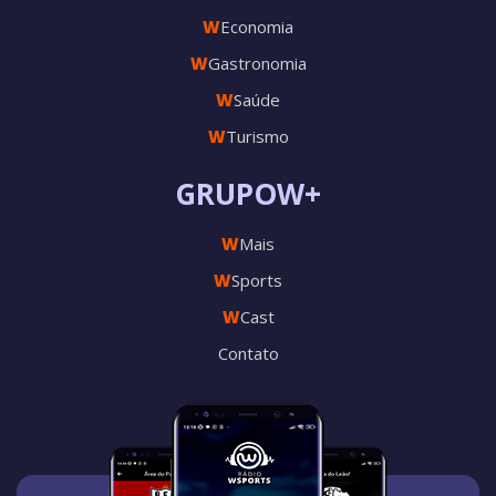
W
Economia
W
Gastronomia
W
Saúde
W
Turismo
GRUPOW+
W
Mais
W
Sports
W
Cast
Contato