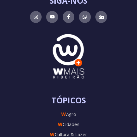
SIGA-NOS
TÓPICOS
W
Agro
W
Cidades
W
Cultura & Lazer