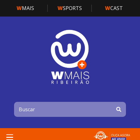
W
MAIS
W
SPORTS
W
CAST