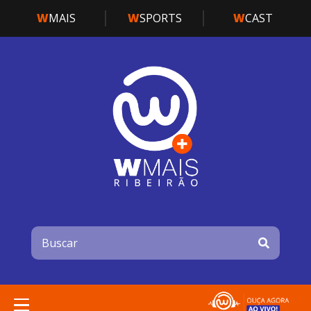
W
MAIS
W
SPORTS
W
CAST