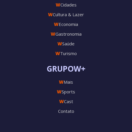
W
Cidades
W
Cultura & Lazer
W
Economia
W
Gastronomia
W
Saúde
W
Turismo
GRUPOW+
W
Mais
W
Sports
W
Cast
Contato