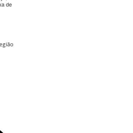
xa de
egião