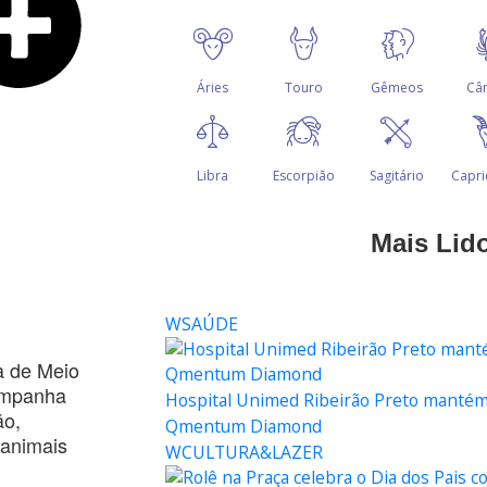
Mais Lid
WSAÚDE
ia de Meio
campanha
Hospital Unimed Ribeirão Preto mantém c
ão,
Qmentum Diamond
 animais
WCULTURA&LAZER