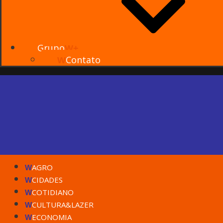
Grupo
W+
Contato
W
AGRO
W
CIDADES
W
COTIDIANO
W
CULTURA&LAZER
W
ECONOMIA
W