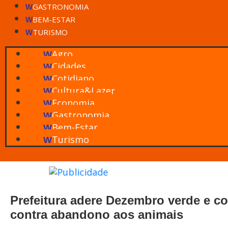
GASTRONOMIA
W
BEM-ESTAR
W
TURISMO
W
Agro
W
Cidades
W
Cotidiano
W
Cultura&Lazer
W
Economia
W
Gastronomia
W
Bem-Estar
W
Turismo
W
Prefeitura adere Dezembro verde e c
contra abandono aos animais