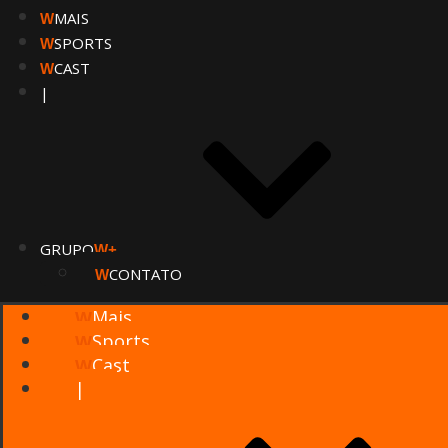
MAIS
W
SPORTS
W
CAST
W
|
GRUPO
W+
CONTATO
W
Mais
W
Sports
W
Cast
W
|