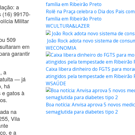
lação: a
Rolê na Praça celebra o Dia dos Pais com
 (16) 99170-
família em Ribeirão Preto
ícia Militar
WCULTURA&LAZER
rou 509
João Rock adota novo sistema de consum
esultaram em
WECONOMIA
para garantir
Caixa libera dinheiro do FGTS para mor
, a
atingidos pela tempestade em Ribeirão 
atuita — já
WSAÚDE
o, há
 e gatos à
os.
Boa notícia: Anvisa aprova 5 novos med
zada na
semaglutida para diabetes tipo 2
55, Vila
ante
ço, e a