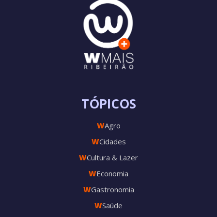
TÓPICOS
W
Agro
W
Cidades
W
Cultura & Lazer
W
Economia
W
Gastronomia
W
Saúde