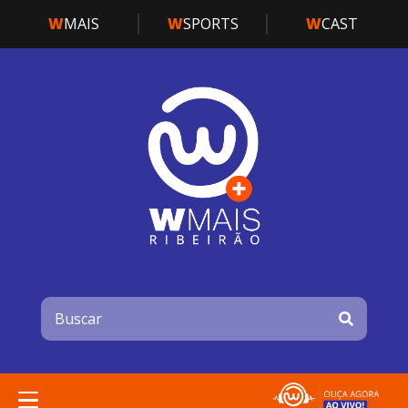
W
MAIS
W
SPORTS
W
CAST