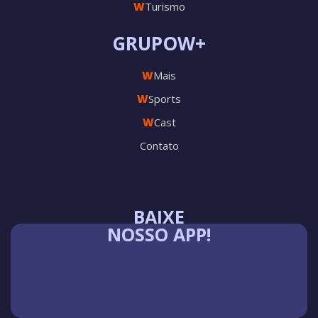
W
Turismo
GRUPOW+
W
Mais
W
Sports
W
Cast
Contato
BAIXE
NOSSO APP!