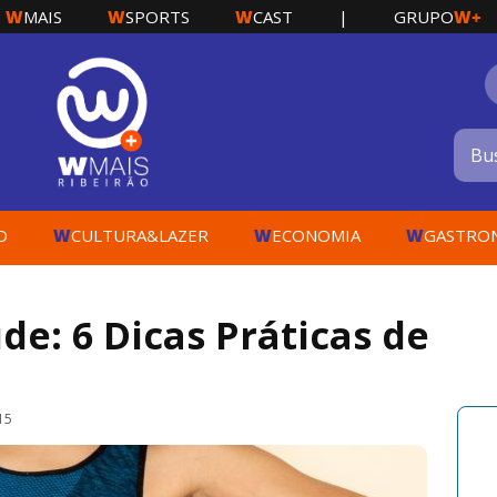
W
W
W
W+
MAIS
SPORTS
CAST
|
GRUPO
W
W
W
O
CULTURA&LAZER
ECONOMIA
GASTRO
: 6 Dicas Práticas de
15