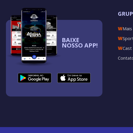
GRU
W
Mais
W
Spor
BAIXE
NOSSO APP!
W
Cast
Contat