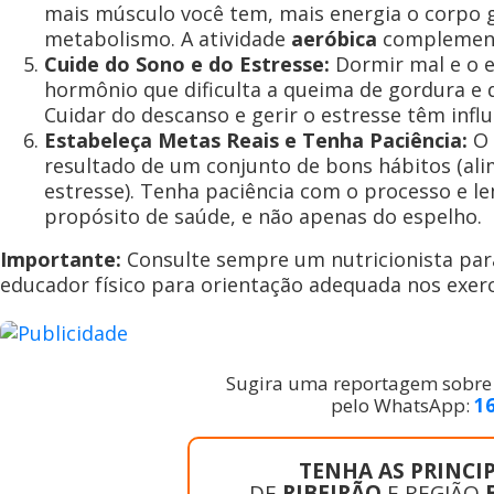
mais músculo você tem, mais energia o corpo
metabolismo. A atividade
aeróbica
complementa
Cuide do Sono e do Estresse:
Dormir mal e o e
hormônio que dificulta a queima de gordura e 
Cuidar do descanso e gerir o estresse têm infl
Estabeleça Metas Reais e Tenha Paciência:
O 
resultado de um conjunto de bons hábitos (alim
estresse). Tenha paciência com o processo e l
propósito de saúde, e não apenas do espelho.
Importante:
Consulte sempre um nutricionista par
educador físico para orientação adequada nos exerc
Sugira uma reportagem sobre a
pelo WhatsApp:
1
TENHA AS PRINCIP
DE
RIBEIRÃO
E REGIÃO