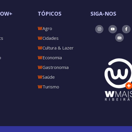
POW+
TÓPICOS
SIGA-NOS
W
Agro
ts
W
Cidades
W
Cultura & Lazer
o
W
Economia
W
Gastronomia
W
Saúde
W
Turismo