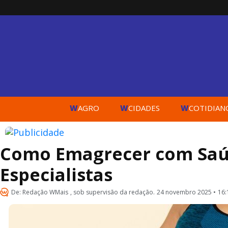
W
W
W
AGRO
CIDADES
COTIDIAN
Como Emagrecer com Saúde
Especialistas
De:
Redação WMais
, sob supervisão da redação.
24 novembro 2025 •
16: