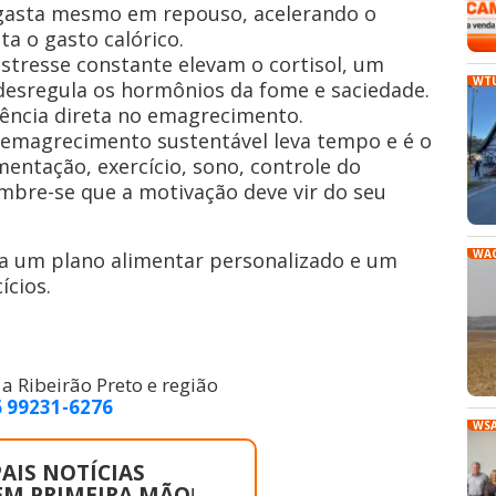
 gasta mesmo em repouso, acelerando o
 o gasto calórico.
stresse constante elevam o cortisol, um
WT
desregula os hormônios da fome e saciedade.
uência direta no emagrecimento.
emagrecimento sustentável leva tempo e é o
entação, exercício, sono, controle do
embre-se que a motivação deve vir do seu
WA
a um plano alimentar personalizado e um
ícios.
 Ribeirão Preto e região
6 99231-6276
WS
AIS NOTÍCIAS
EM PRIMEIRA MÃO
!