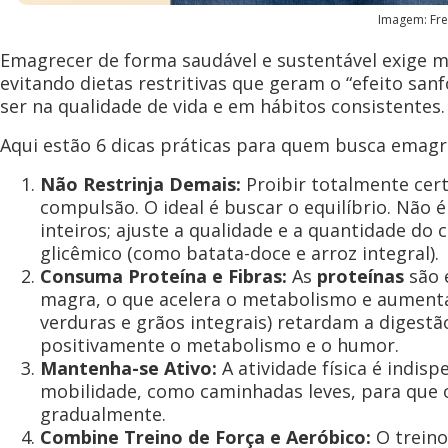
Imagem: Fre
​Emagrecer de forma saudável e sustentável exige m
evitando dietas restritivas que geram o “efeito san
ser na qualidade de vida e em hábitos consistentes.
​Aqui estão 6 dicas práticas para quem busca emag
Não Restrinja Demais:
Proibir totalmente cert
compulsão. O ideal é buscar o equilíbrio. Não 
inteiros; ajuste a qualidade e a quantidade do
glicêmico (como batata-doce e arroz integral).
Consuma Proteína e Fibras:
As
proteínas
são 
magra, o que acelera o metabolismo e aumenta
verduras e grãos integrais) retardam a digestã
positivamente o metabolismo e o humor.
Mantenha-se Ativo:
A atividade física é indis
mobilidade, como caminhadas leves, para que 
gradualmente.
Combine Treino de Força e Aeróbico:
O trein