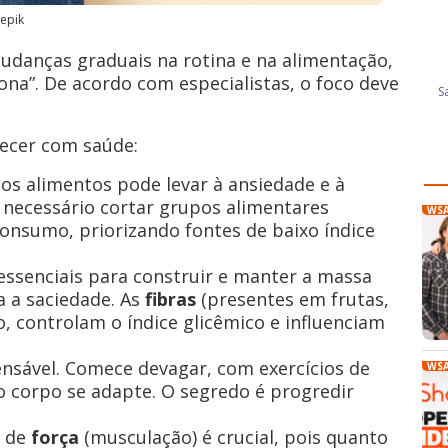
epik
udanças graduais na rotina e na alimentação,
fona”. De acordo com especialistas, o foco deve
recer com saúde:
os alimentos pode levar à ansiedade e à
é necessário cortar grupos alimentares
WS
 consumo, priorizando fontes de baixo índice
essenciais para construir e manter a massa
 a saciedade. As
fibras
(presentes em frutas,
o, controlam o índice glicêmico e influenciam
pensável. Comece devagar, com exercícios de
WS
o corpo se adapte. O segredo é progredir
o de
força
(musculação) é crucial, pois quanto