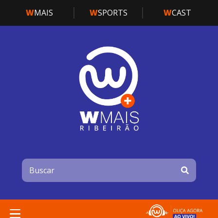
W
MAIS
W
SPORTS
W
CAST