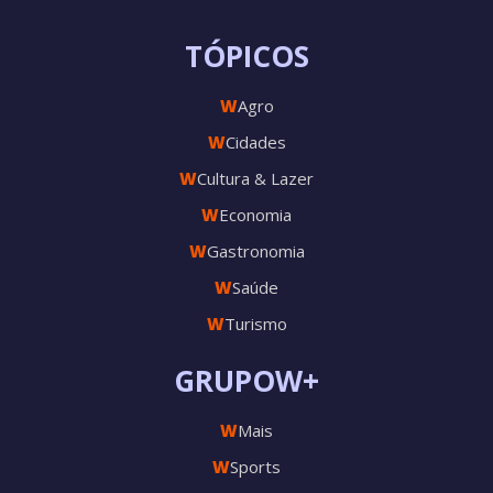
TÓPICOS
W
Agro
W
Cidades
W
Cultura & Lazer
W
Economia
W
Gastronomia
W
Saúde
W
Turismo
GRUPOW+
W
Mais
W
Sports