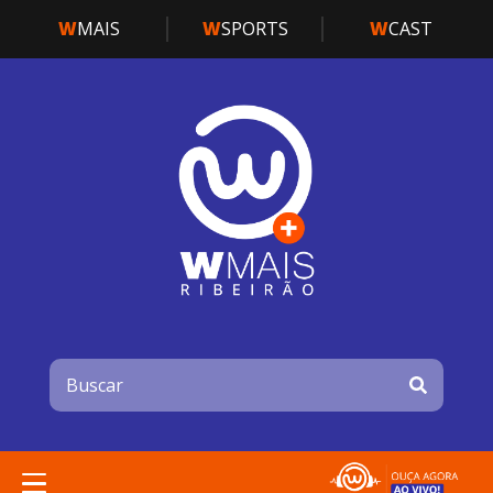
W
MAIS
W
SPORTS
W
CAST