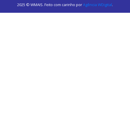
2025 © WMAIS. Feito com carinho por
Agência WDigital
.