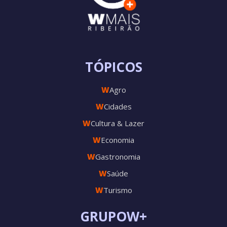
TÓPICOS
W
Agro
W
Cidades
W
Cultura & Lazer
W
Economia
W
Gastronomia
W
Saúde
W
Turismo
GRUPOW+