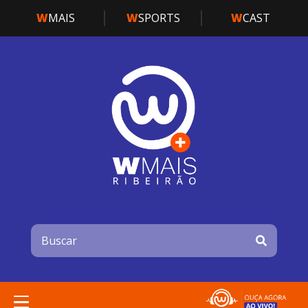
W
MAIS
W
SPORTS
W
CAST