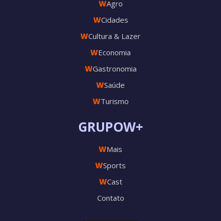
W
Agro
W
Cidades
W
Cultura & Lazer
W
Economia
W
Gastronomia
W
Saúde
W
Turismo
GRUPOW+
W
Mais
W
Sports
W
Cast
Contato