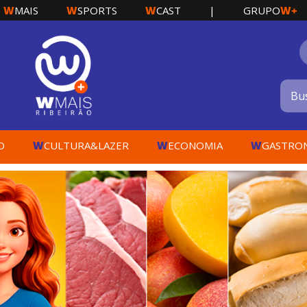
W
W
W
W+
MAIS
SPORTS
CAST
|
GRUPO
W
W
W
O
CULTURA&LAZER
ECONOMIA
GASTRO