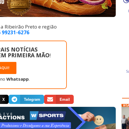
 Ribeirão Preto e região
6 99231-6276
AIS NOTÍCIAS
EM PRIMEIRA MÃO
!
AQUI!
 no
Whatsapp
.
X
Telegram
Email
WS