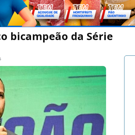
co bicampeão da Série
6