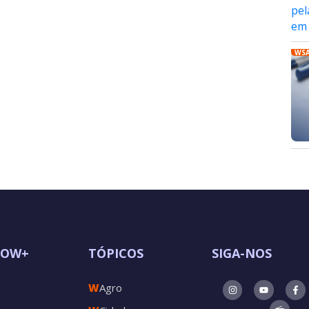
WS
POW+
TÓPICOS
SIGA-NOS
W
Agro