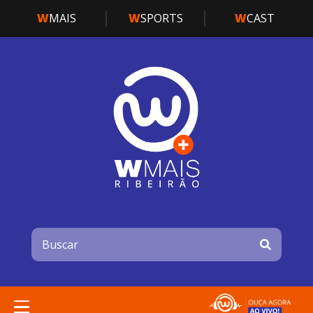
W
MAIS
W
SPORTS
W
CAST