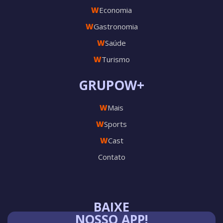
W
Economia
W
Gastronomia
W
Saúde
W
Turismo
GRUPOW+
W
Mais
W
Sports
W
Cast
Contato
BAIXE
NOSSO APP!