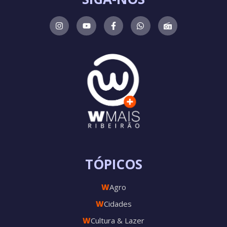
TÓPICOS
W
Agro
W
Cidades
W
Cultura & Lazer