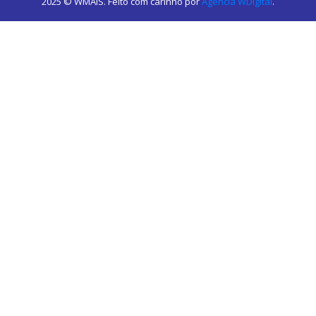
2025 © WMAIS. Feito com carinho por
Agência WDigital
.