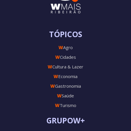
TÓPICOS
W
Agro
W
Cidades
W
Cultura & Lazer
W
Economia
W
Gastronomia
W
Saúde
W
Turismo
GRUPOW+