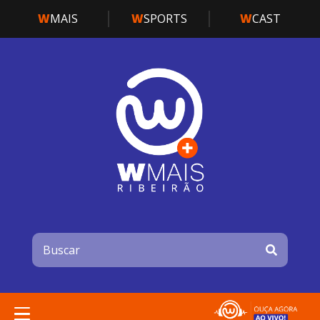
W
MAIS
W
SPORTS
W
CAST